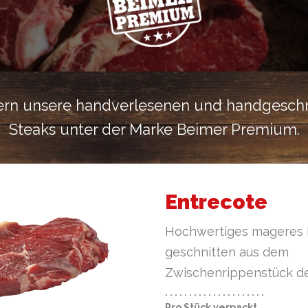
fern unsere handverlesenen und handgesch
Steaks unter der Marke Beimer Premium.
Entrecote
Hochwertiges mageres R
geschnitten aus dem
Zwischenrippenstück de
· · · · · · · · · · · · · · · · · · · · ·
Pro Stück verpackt.