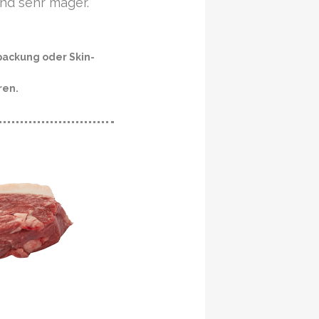
und sehr mager.
ackung oder Skin-
ren.