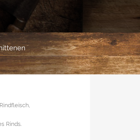
nittenen
indfleisch,
s Rinds.