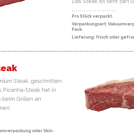
Das Steak ist sehr zart 
· · · · · · · · · · · · · · · · · · · · ·
Pro Stück verpackt.
Verpackungsart: Vakuumverp
Pack.
Lieferung: frisch oder gefro
teak
mium Steak, geschnitten
s Picanha-Steak hat in
 beim Grillen an
nen.
umverpackung oder Skin-