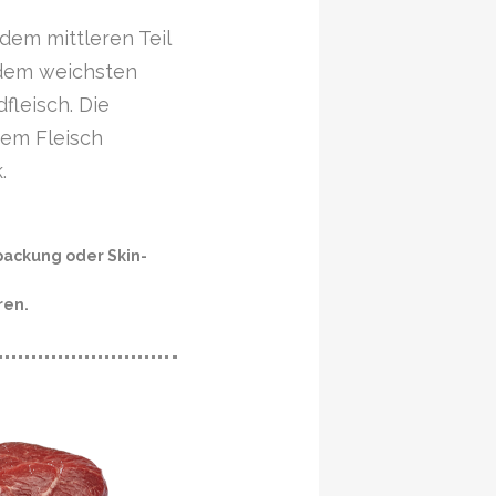
dem mittleren Teil
 dem weichsten
fleisch. Die
dem Fleisch
.
ackung oder Skin-
ren.