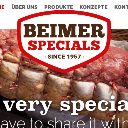
ME
ÜBER UNS
PRODUKTE
KONZEPTE
KON
 very special
ve to share it wit