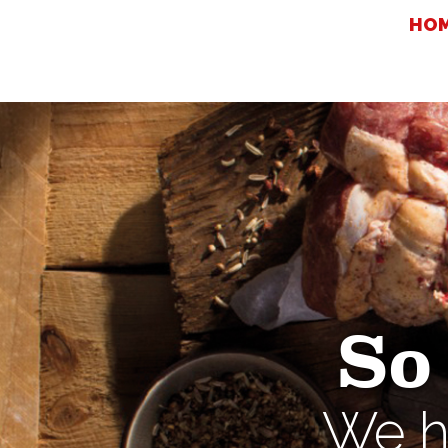
HO
So
We ha